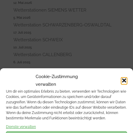
12. Mai 2026
Wetterstationen SIEMENS WETTER
5. Mai 2026
Wetterstation SCHWARZENBERG-OSWALDTAL
17. Juli 2025
Wetterstation SCHWEIX
10. Juli 2025
Wetterstation CALLENBERG
6. Juli 2025
Cookie-Zustimmung
MELDUNGEN THEMATISCH SORTIERT:
verwalten
Allgemein
Um dir ein optimales Erlebnis zu bieten, verwenden wir Technologien wie
Klima
Cookies, um Geräteinformationen zu speichern und/oder darauf
Unsere Stationen
zuzugreifen. Wenn du diesen Technologien zustimmst, können wir Daten
wie das Surfverhalten oder eindeutige IDs auf dieser Website verarbeiten.
Wetterbeobachtung
Wenn du deine Zustimmung nicht erteilst oder zurückziehst, können
bestimmte Merkmale und Funktionen beeinträchtigt werden.
RECHTLICHES:
Dienste verwalten