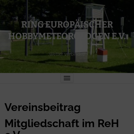
RING EUROPÄISCHER
HOBBYMETEOROLOGEN E.V.
Wetter verbindet!
Toggle
navigation
Vereinsbeitrag
Mitgliedschaft im ReH