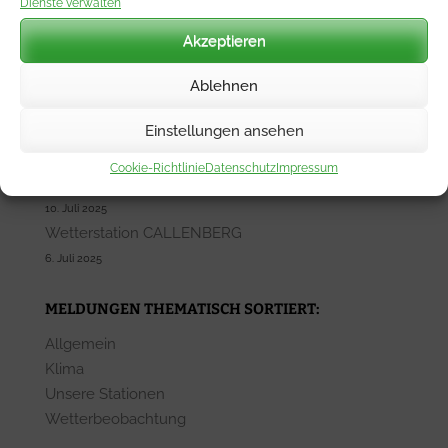
Dienste verwalten
Wetterwarte Ostalb
Akzeptieren
12. Mai 2026
Wetterstationen SIEMENS WETTER
Ablehnen
5. Mai 2026
Einstellungen ansehen
Wetterstation SCHWARZENBERG-OSWALDTAL
17. Juli 2025
Cookie-Richtlinie
Datenschutz
Impressum
Wetterstation SCHWEIX
10. Juli 2025
Wetterstation CALLENBERG
6. Juli 2025
MELDUNGEN THEMATISCH SORTIERT:
Allgemein
Klima
Unsere Stationen
Wetterbeobachtung