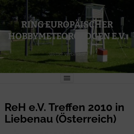
RING EUROPÄISCHER
HOBBYMETEOROLOGEN E.V.
Wetter verbindet!
Toggle
navigation
ReH e.V. Treffen 2010 in
Liebenau (Österreich)