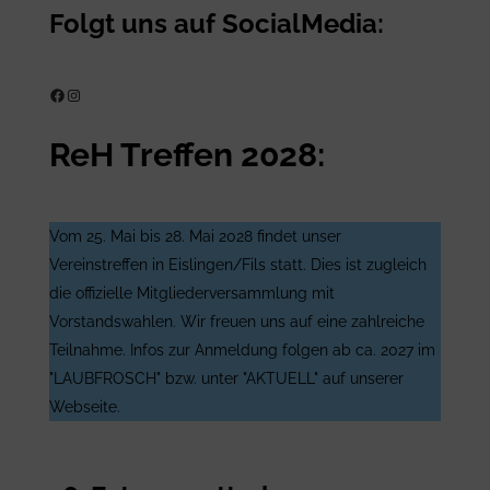
Folgt uns auf SocialMedia:
ReH e.V. auf Facebook
ReH e.V. auf Instagram
ReH Treffen 2028:
Vom 25. Mai bis 28. Mai 2028 findet unser
Vereinstreffen in Eislingen/Fils statt. Dies ist zugleich
die offizielle Mitgliederversammlung mit
Vorstandswahlen. Wir freuen uns auf eine zahlreiche
Teilnahme. Infos zur Anmeldung folgen ab ca. 2027 im
"LAUBFROSCH" bzw. unter "AKTUELL" auf unserer
Webseite.