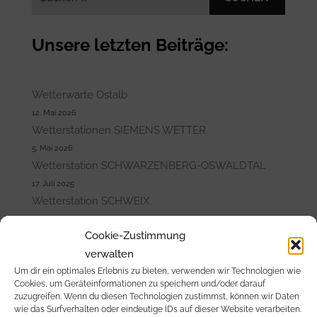
nach:
Unsere letzten Beiträge:
Wetterwarte Ostalb
12. Mai 2026
Wetterstationen SIEMENS WETTER
5. Mai 2026
Wetterstation SCHWARZENBERG-OSWALDTAL
17. Juli 2025
Wetterstation SCHWEIX
10. Juli 2025
Cookie-Zustimmung
Wetterstation CALLENBERG
verwalten
6. Juli 2025
Um dir ein optimales Erlebnis zu bieten, verwenden wir Technologien wie
Cookies, um Geräteinformationen zu speichern und/oder darauf
MELDUNGEN THEMATISCH SORTIERT:
zuzugreifen. Wenn du diesen Technologien zustimmst, können wir Daten
wie das Surfverhalten oder eindeutige IDs auf dieser Website verarbeiten.
Allgemein