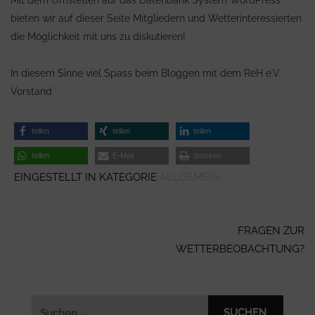
Mit dem Umstellen auf das Datenbank System WordPress
bieten wir auf dieser Seite Mitgliedern und Wetterinteressierten
die Möglichkeit mit uns zu diskutieren!
In diesem Sinne viel Spass beim Bloggen mit dem ReH e.V.
Vorstand
teilen
teilen
teilen
teilen
E-Mail
drucken
EINGESTELLT IN KATEGORIE
ALLGEMEIN
Beitragsnavigation
FRAGEN ZUR
WETTERBEOBACHTUNG?
Suchen