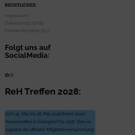
RECHTLICHES:
Impressum
Datenschutz (DVE)
Cookie-Richtlinie (EU)
Folgt uns auf
SocialMedia:
ReH e.V. auf Facebook
ReH e.V. auf Instagram
ReH Treffen 2028:
Vom 25. Mai bis 28. Mai 2028 findet unser
Vereinstreffen in Eislingen/Fils statt. Dies ist
zugleich die offizielle Mitgliederversammlung