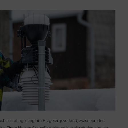
ch, in Tallage, liegt im Erzgebirgsvorland, zwischen den
. Einen kleinen Staueffekt gibt es hier durch den südlich