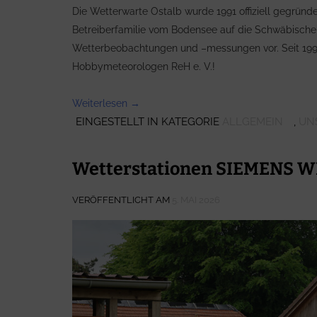
Die Wetterwarte Ostalb wurde 1991 offiziell gegründe
Betreiberfamilie vom Bodensee auf die Schwäbische
Wetterbeobachtungen und –messungen vor. Seit 1995 
Hobbymeteorologen ReH e. V.!
„Wetterwarte
Weiterlesen
→
EINGESTELLT IN KATEGORIE
Ostalb“
ALLGEMEIN
,
UN
Wetterstationen SIEMENS 
VERÖFFENTLICHT AM
5. MAI 2026