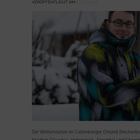
VERÖFFENTLICHT AM
6. JULI 2025
Die Wetterstation im Callenberger Ortsteil Reichenba
Städten Glauchau, Hohenstein- Ernstthal und Chemnitz