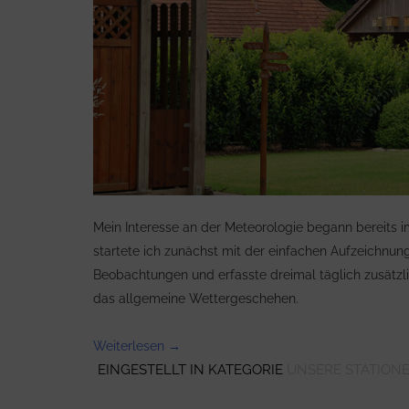
Mein Interesse an der Meteorologie begann bereits im
startete ich zunächst mit der einfachen Aufzeichnu
Beobachtungen und erfasste dreimal täglich zusätzli
das allgemeine Wettergeschehen.
„Wetterstationen
Weiterlesen
→
EINGESTELLT IN KATEGORIE
SIEMENS
UNSERE STATION
WETTER“