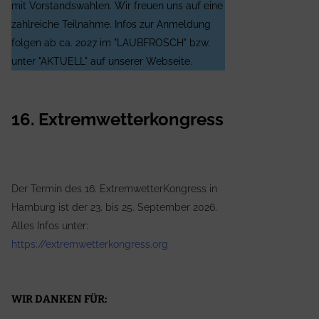
mit Vorstandswahlen. Wir freuen uns auf eine
zahlreiche Teilnahme. Infos zur Anmeldung
folgen ab ca. 2027 im "LAUBFROSCH" bzw.
unter "AKTUELL" auf unserer Webseite.
16. Extremwetterkongress
Der Termin des 16. ExtremwetterKongress in
Hamburg ist der 23. bis 25. September 2026.
Alles Infos unter:
https://extremwetterkongress.org
WIR DANKEN FÜR: