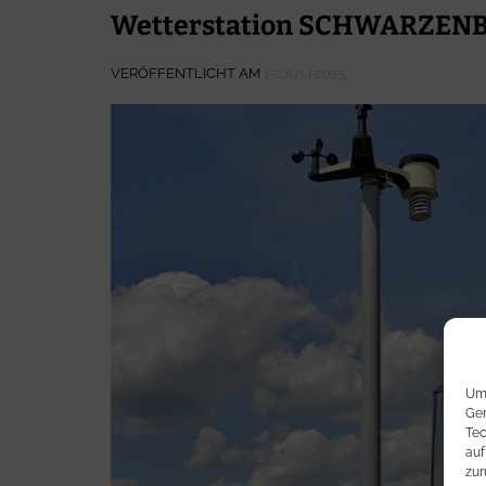
Wetterstation SCHWARZE
VERÖFFENTLICHT AM
17. JULI 2025
Um 
Ger
Tec
auf
zur