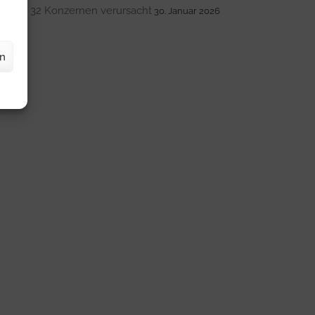
nur 32 Konzernen verursacht
30. Januar 2026
en