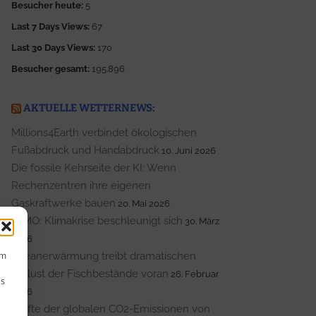
Besucher heute:
5
Last 7 Days Views:
67
Last 30 Days Views:
170
Besucher gesamt:
195.896
AKTUELLE WETTERNEWS:
Millions4Earth verbindet ökologischen
Fußabdruck und Handabdruck
10. Juni 2026
Die fossile Kehrseite der KI: Wenn
Rechenzentren ihre eigenen
Gaskraftwerke bauen
20. Mai 2026
WMO: Klimakrise beschleunigt sich
30. März
2026
Ozeanerwärmung treibt dramatischen
um
Verlust der Fischbestände voran
26. Februar
Ds
2026
Hälfte der globalen CO2-Emissionen von