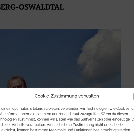
NBERG-OSWALDTAL
Cookie-Zustimmung verwalten
dir ein optimales Erlebnis zu bieten, verwenden wir Technologien wie Cookies, 
äteinformationen zu speichern und/oder darauf zuzugreifen. Wenn du diesen
hnologien zustimmst, können wir Daten wie das Surfverhalten oder eindeutige I
 dieser Website verarbeiten. Wenn du deine Zustimmung nicht erteilst oder
ückziehst, können bestimmte Merkmale und Funktionen beeinträchtigt werden.