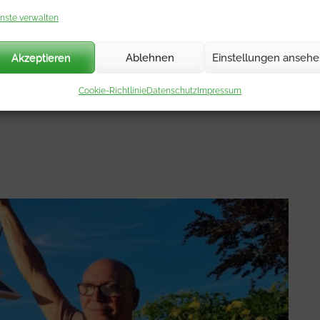
nste verwalten
eit seiner Schulzeit an Wetter und Astronomie interessiert.
ezember 1969.
Akzeptieren
Ablehnen
Einstellungen anseh
Cookie-Richtlinie
Datenschutz
Impressum
EN