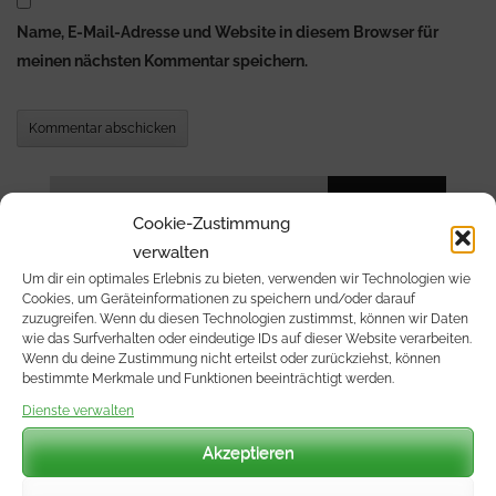
Name, E-Mail-Adresse und Website in diesem Browser für
meinen nächsten Kommentar speichern.
Suchen
nach:
Cookie-Zustimmung
verwalten
Unsere letzten Beiträge:
Um dir ein optimales Erlebnis zu bieten, verwenden wir Technologien wie
Cookies, um Geräteinformationen zu speichern und/oder darauf
zuzugreifen. Wenn du diesen Technologien zustimmst, können wir Daten
wie das Surfverhalten oder eindeutige IDs auf dieser Website verarbeiten.
Wetterwarte Ostalb
Wenn du deine Zustimmung nicht erteilst oder zurückziehst, können
bestimmte Merkmale und Funktionen beeinträchtigt werden.
12. Mai 2026
Wetterstationen SIEMENS WETTER
Dienste verwalten
5. Mai 2026
Akzeptieren
Wetterstation SCHWARZENBERG-OSWALDTAL
17. Juli 2025