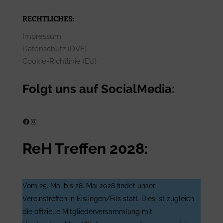
RECHTLICHES:
Impressum
Datenschutz (DVE)
Cookie-Richtlinie (EU)
Folgt uns auf SocialMedia:
ReH e.V. auf Facebook
ReH e.V. auf Instagram
ReH Treffen 2028:
Vom 25. Mai bis 28. Mai 2028 findet unser
Vereinstreffen in Eislingen/Fils statt. Dies ist zugleich
die offizielle Mitgliederversammlung mit