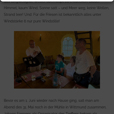
das langweiligste Wetter überhaupt zu entdecken: Blauer
Himmel, kaum Wind, Sonne satt – und Meer weg, keine Wellen,
Strand leer! Und: Für die Friesen ist bekanntlich alles unter
Windstärke 6 nur pure Windstille!
Bevor es am 1. Juni wieder nach Hause ging, saß man am
Abend des 31. Mai noch in der Mühle in Wittmund zusammen,
Johann Siemens als Organisator des Treffens bekam als