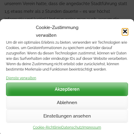
unserem Verein hatte, dass die angedachte Stadtführung statt
1,5 etwas mehr als 2 Stunden dauerte – es war höchst
informativ und lustig! Und nun weiss man auch, warum die
Franken so Probleme mit den Bayern haben – und die Friesen
Cookie-Zustimmung
mit den Ostfriesen!
verwalten
Um dir ein optimales Erlebnis zu bieten, verwenden wir Technologien wie
Cookies, um Geräteinformationen zu speichern und/oder darauf
zuzugreifen. Wenn du diesen Technologien zustimmst, können wir Daten
wie das Surfverhalten oder eindeutige IDs auf dieser Website verarbeiten.
Wenn du deine Zustimmung nicht erteilst oder zurückziehst, können
bestimmte Merkmale und Funktionen beeinträchtigt werden.
Dienste verwalten
Akzeptieren
Ablehnen
Einstellungen ansehen
Cookie-Richtlinie
Datenschutz
Impressum
Am 31. Mai ging es auf die Insel Langeoog – für Wetterfrösche