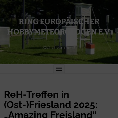
RING EUROPÄISCHER
HOBBYMETEOROLOGEN E.V.
Wetter verbindet!
Toggle
navigation
ReH-Treffen in
(Ost-)Friesland 2025:
„Amazing Freisland“