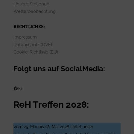
Unsere Stationen
Wetterbeobachtung
RECHTLICHES:
Impressum
Datenschutz (DVE)
Cookie-Richtlinie (EU)
Folgt uns auf SocialMedia:
ReH e.V. auf Facebook
ReH e.V. auf Instagram
ReH Treffen 2028:
Vom 25. Mai bis 28. Mai 2028 findet unser