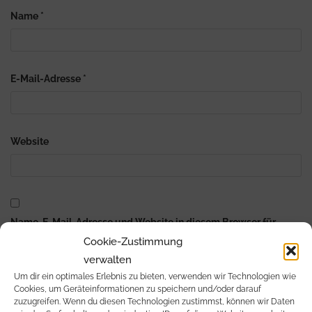
Name
*
E-Mail-Adresse
*
Website
Name, E-Mail-Adresse und Website in diesem Browser für
meinen nächsten Kommentar speichern.
Cookie-Zustimmung
verwalten
Um dir ein optimales Erlebnis zu bieten, verwenden wir Technologien wie
Cookies, um Geräteinformationen zu speichern und/oder darauf
zuzugreifen. Wenn du diesen Technologien zustimmst, können wir Daten