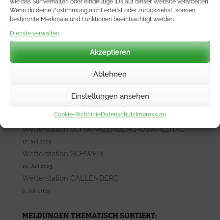
wie das Surfverhalten oder eindeutige IDs auf dieser Website verarbeiten.
Suchen
Wenn du deine Zustimmung nicht erteilst oder zurückziehst, können
nach:
bestimmte Merkmale und Funktionen beeinträchtigt werden.
Dienste verwalten
Unsere letzten Beiträge:
Akzeptieren
Ablehnen
Wetterwarte Ostalb
12. Mai 2026
Einstellungen ansehen
Wetterstationen SIEMENS WETTER
Cookie-Richtlinie
Datenschutz
Impressum
5. Mai 2026
Wetterstation SCHWARZENBERG-OSWALDTAL
17. Juli 2025
Wetterstation SCHWEIX
10. Juli 2025
Wetterstation CALLENBERG
6. Juli 2025
MELDUNGEN THEMATISCH SORTIERT: