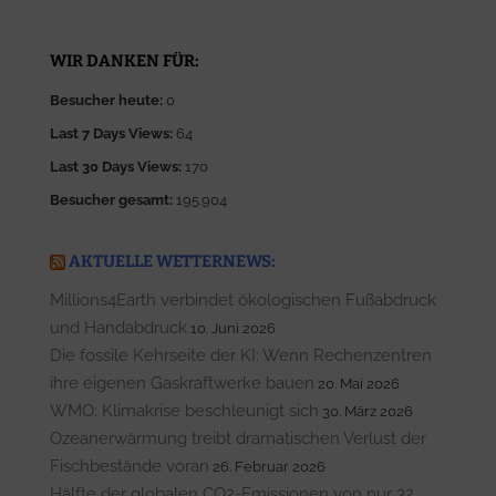
WIR DANKEN FÜR:
Besucher heute:
0
Last 7 Days Views:
64
Last 30 Days Views:
170
Besucher gesamt:
195.904
AKTUELLE WETTERNEWS:
Millions4Earth verbindet ökologischen Fußabdruck
und Handabdruck
10. Juni 2026
Die fossile Kehrseite der KI: Wenn Rechenzentren
ihre eigenen Gaskraftwerke bauen
20. Mai 2026
WMO: Klimakrise beschleunigt sich
30. März 2026
Ozeanerwärmung treibt dramatischen Verlust der
Fischbestände voran
26. Februar 2026
Hälfte der globalen CO2-Emissionen von nur 32