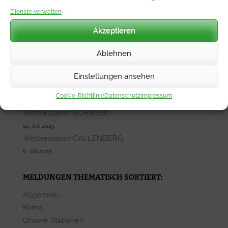
Unsere letzten Beiträge:
Dienste verwalten
Akzeptieren
Wetterwarte Ostalb
12. Mai 2026
Ablehnen
Wetterstationen SIEMENS WETTER
5. Mai 2026
Einstellungen ansehen
Wetterstation SCHWARZENBERG-OSWALDTAL
Cookie-Richtlinie
Datenschutz
Impressum
17. Juli 2025
Wetterstation SCHWEIX
10. Juli 2025
Wetterstation CALLENBERG
6. Juli 2025
MELDUNGEN THEMATISCH SORTIERT:
Allgemein
Klima
Unsere Stationen