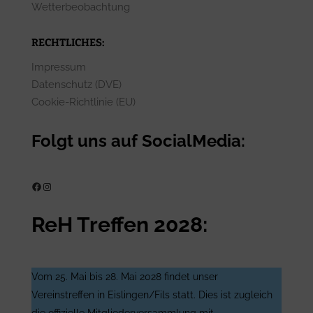
Wetterbeobachtung
RECHTLICHES:
Impressum
Datenschutz (DVE)
Cookie-Richtlinie (EU)
Folgt uns auf SocialMedia:
ReH e.V. auf Facebook
ReH e.V. auf Instagram
ReH Treffen 2028:
Vom 25. Mai bis 28. Mai 2028 findet unser
Vereinstreffen in Eislingen/Fils statt. Dies ist zugleich