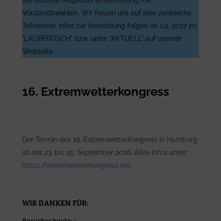
die offizielle Mitgliederversammlung mit
Vorstandswahlen. Wir freuen uns auf eine zahlreiche
Teilnahme. Infos zur Anmeldung folgen ab ca. 2027 im
"LAUBFROSCH" bzw. unter "AKTUELL" auf unserer
Webseite.
16. Extremwetterkongress
Der Termin des 16. ExtremwetterKongress in Hamburg
ist der 23. bis 25. September 2026. Alles Infos unter:
https://extremwetterkongress.org
WIR DANKEN FÜR:
Besucher heute:
5