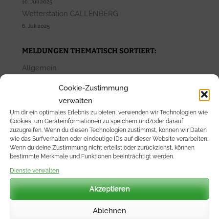
10. Juli 2025
Wetterstation CALLENBERG
6. Juli 2025
MELDUNGEN THEMATISCH SORTIERT:
Allgemein
Klima
Cookie-Zustimmung
Unsere Stationen
verwalten
Wetterbeobachtung
Um dir ein optimales Erlebnis zu bieten, verwenden wir Technologien wie
Cookies, um Geräteinformationen zu speichern und/oder darauf
RECHTLICHES:
zuzugreifen. Wenn du diesen Technologien zustimmst, können wir Daten
wie das Surfverhalten oder eindeutige IDs auf dieser Website verarbeiten.
Impressum
Wenn du deine Zustimmung nicht erteilst oder zurückziehst, können
bestimmte Merkmale und Funktionen beeinträchtigt werden.
Datenschutz (DVE)
Cookie-Richtlinie (EU)
Dienste verwalten
Akzeptieren
Folgt uns auf SocialMedia:
Ablehnen