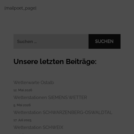
[mailpoet_page]
Suchen
nach:
Unsere letzten Beiträge:
Wetterwarte Ostalb
12. Mai 2026
Wetterstationen SIEMENS WETTER
5. Mai 2026
Wetterstation SCHWARZENBERG-OSWALDTAL
17. Juli 2025
Wetterstation SCHWEIX