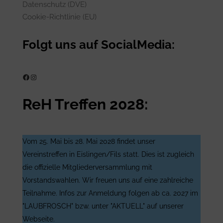
Datenschutz (DVE)
Cookie-Richtlinie (EU)
Folgt uns auf SocialMedia:
ReH e.V. auf Facebook
ReH e.V. auf Instagram
ReH Treffen 2028:
Vom 25. Mai bis 28. Mai 2028 findet unser
Vereinstreffen in Eislingen/Fils statt. Dies ist zugleich
die offizielle Mitgliederversammlung mit
Vorstandswahlen. Wir freuen uns auf eine zahlreiche
Teilnahme. Infos zur Anmeldung folgen ab ca. 2027 im
"LAUBFROSCH" bzw. unter "AKTUELL" auf unserer
Webseite.