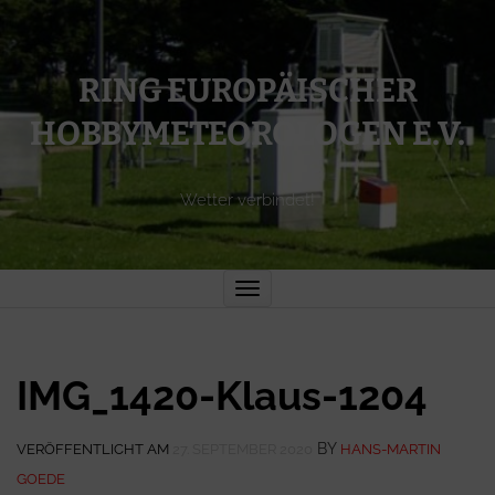
RING EUROPÄISCHER
HOBBYMETEOROLOGEN E.V.
Wetter verbindet!
Toggle
navigation
IMG_1420-Klaus-1204
BY
VERÖFFENTLICHT AM
27. SEPTEMBER 2020
HANS-MARTIN
GOEDE