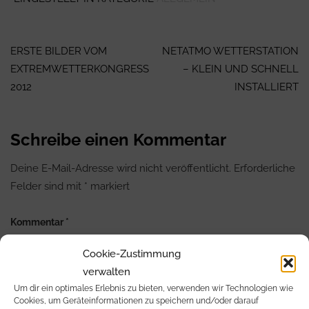
Beitragsnavigation
ERSTE BILDER VOM
NETATMO WETTERSTATION
EXTREMWETTERKONGRESS
– KLEIN UND SCHNELL
2012
INSTALLIERT
Schreibe einen Kommentar
Deine E-Mail-Adresse wird nicht veröffentlicht.
Erforderliche
Felder sind mit
*
markiert
Kommentar
*
Cookie-Zustimmung
verwalten
Um dir ein optimales Erlebnis zu bieten, verwenden wir Technologien wie
Cookies, um Geräteinformationen zu speichern und/oder darauf