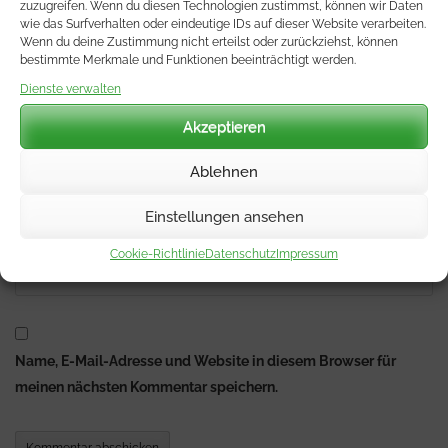
zuzugreifen. Wenn du diesen Technologien zustimmst, können wir Daten
wie das Surfverhalten oder eindeutige IDs auf dieser Website verarbeiten.
Wenn du deine Zustimmung nicht erteilst oder zurückziehst, können
bestimmte Merkmale und Funktionen beeinträchtigt werden.
Name
*
Dienste verwalten
Akzeptieren
E-Mail-Adresse
*
Ablehnen
Einstellungen ansehen
Website
Cookie-Richtlinie
Datenschutz
Impressum
Name, E-Mail-Adresse und Website in diesem Browser für
meinen nächsten Kommentar speichern.