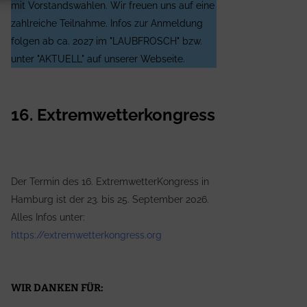
mit Vorstandswahlen. Wir freuen uns auf eine
zahlreiche Teilnahme. Infos zur Anmeldung
folgen ab ca. 2027 im "LAUBFROSCH" bzw.
unter "AKTUELL" auf unserer Webseite.
16. Extremwetterkongress
Der Termin des 16. ExtremwetterKongress in
Hamburg ist der 23. bis 25. September 2026.
Alles Infos unter:
https://extremwetterkongress.org
WIR DANKEN FÜR: