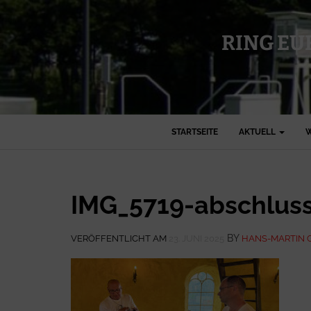
RING EU
STARTSEITE
AKTUELL
W
IMG_5719-abschlus
BY
VERÖFFENTLICHT AM
23. JUNI 2025
HANS-MARTIN 