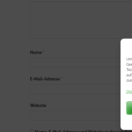
Name
*
Um 
Ger
Tec
auf
E-Mail-Adresse
*
zur
Die
Website