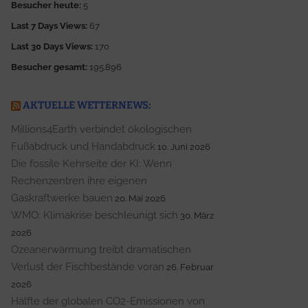
Besucher heute:
5
Last 7 Days Views:
67
Last 30 Days Views:
170
Besucher gesamt:
195.896
AKTUELLE WETTERNEWS:
Millions4Earth verbindet ökologischen
Fußabdruck und Handabdruck
10. Juni 2026
Die fossile Kehrseite der KI: Wenn
Rechenzentren ihre eigenen
Gaskraftwerke bauen
20. Mai 2026
WMO: Klimakrise beschleunigt sich
30. März
2026
Ozeanerwärmung treibt dramatischen
Verlust der Fischbestände voran
26. Februar
2026
Hälfte der globalen CO2-Emissionen von